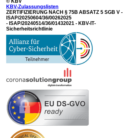
© KBV
KBV-Zulassungslisten
ZERTIFIZIERUNG NACH § 75B ABSATZ 5 SGB V -
ISAP/20250604/36/00262025
- ISAP/20240514/36/01432021 - KBV-IT-
Sicherheitsrichtlinie