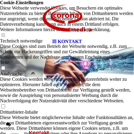
Cookie-Einstellungen
Diese Webseite verwendet Cookies, um Besuchern ein optimales
Nutzererlebnis zu bieten. Bestimmte Inhalte von Drittanbietern werden
nur angezeigt, wenn die entsprechende Option aktiviert ist. Die
Datenverarbeitung kann dann auch in einem Drittland erfolgen.
Weitere Informationen hierzu in der Datenschutzerklärung.
Technisch notwendige
KONTAKT
Diese Cookies sind zum Betrieb der Webseite notwendig, z.B. zum
Schutz vor Hackerangriffen und zur Gewährleistung eines
konsistenten und der Nachfrage angepassten Erscheinungsbilds der
Seite.
Analytische
Diese Cookies werden verwendet, um das Nutzererlebnis weiter zu
optimieren. Hierunter fallen auch Statistiken, die dem
Webseitenbetreiber von Drittanbietern zur Verfügung gestellt werden,
sowie die Ausspielung von personalisierter Werbung durch die
Nachverfolgung der Nutzeraktivität über verschiedene Webseiten.
Drittanbieter-Inhalte
Diese Webseite bietet möglicherweise Inhalte oder Funktionalitäten an,
die von Drittanbietern eigenverantwortlich zur Verfügung gestellt
werden. Diese Drittanbieter können eigene Cookies setzen, z.B. um
Kontakt
die Nutzeraktivität zu verfolgen oder ihre Angebote zu personalisieren