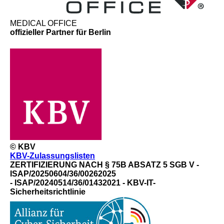
MEDICAL OFFICE
offizieller Partner für Berlin
© KBV
KBV-Zulassungslisten
ZERTIFIZIERUNG NACH § 75B ABSATZ 5 SGB V -
ISAP/20250604/36/00262025
- ISAP/20240514/36/01432021 - KBV-IT-
Sicherheitsrichtlinie