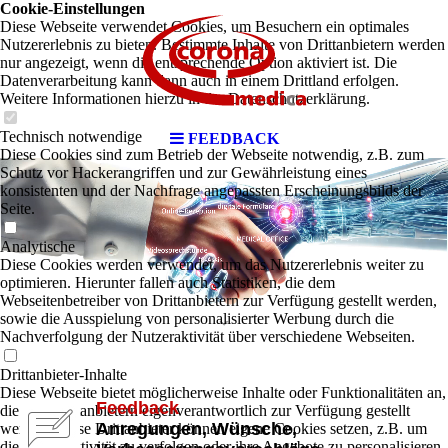
Cookie-Einstellungen
Diese Webseite verwendet Cookies, um Besuchern ein optimales
Nutzererlebnis zu bieten. Bestimmte Inhalte von Drittanbietern werden
nur angezeigt, wenn die entsprechende Option aktiviert ist. Die
Datenverarbeitung kann dann auch in einem Drittland erfolgen.
Weitere Informationen hierzu in der Datenschutzerklärung.
Technisch notwendige
FEEDBACK
Diese Cookies sind zum Betrieb der Webseite notwendig, z.B. zum
Schutz vor Hackerangriffen und zur Gewährleistung eines
konsistenten und der Nachfrage angepassten Erscheinungsbilds der
Seite.
Analytische
Diese Cookies werden verwendet, um das Nutzererlebnis weiter zu
optimieren. Hierunter fallen auch Statistiken, die dem
Webseitenbetreiber von Drittanbietern zur Verfügung gestellt werden,
sowie die Ausspielung von personalisierter Werbung durch die
Nachverfolgung der Nutzeraktivität über verschiedene Webseiten.
Drittanbieter-Inhalte
Diese Webseite bietet möglicherweise Inhalte oder Funktionalitäten an,
Feedback
die von Drittanbietern eigenverantwortlich zur Verfügung gestellt
Anregungen, Wünsche,
werden. Diese Drittanbieter können eigene Cookies setzen, z.B. um
die Nutzeraktivität zu verfolgen oder ihre Angebote zu personalisieren