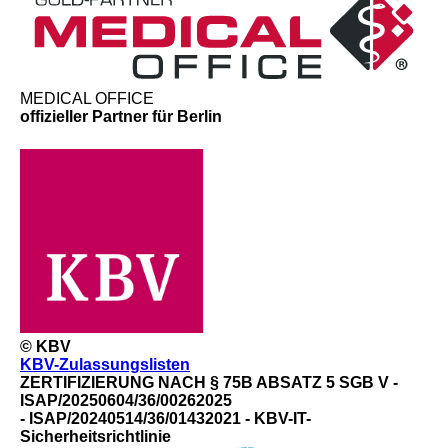
MEDICAL OFFICE
offizieller Partner für Berlin
© KBV
KBV-Zulassungslisten
ZERTIFIZIERUNG NACH § 75B ABSATZ 5 SGB V -
ISAP/20250604/36/00262025
- ISAP/20240514/36/01432021 - KBV-IT-
Sicherheitsrichtlinie