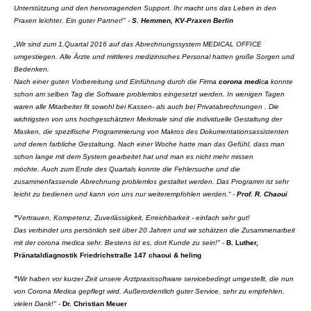
Unterstützung und den hervorragenden Support. Ihr macht uns das Leben in den
Praxen leichter. Ein guter Partner!" -
S. Hemmen, KV-Praxen Berlin
„Wir sind zum 1.Quartal 2016 auf das Abrechnungssystem MEDICAL OFFICE
umgestiegen.
Alle Ärzte und mittleres medizinisches Personal hatten große Sorgen und
Bedenken.
Nach einer guten Vorbereitung und Einführung durch die Firma
corona medi
c
a
konnte
schon
am selben Tag die Software problemlos eingesetzt werden. In wenigen Tagen
waren alle Mitarbeiter
fit sowohl bei Kassen- als auch bei Privatabrechnungen . Die
wichtigsten von uns hochgeschätzten
Merkmale sind die individuelle Gestaltung der
Masken, die spezifische Programmierung von Makros
des Dokumentationsassistenten
und deren farbliche Gestaltung. Nach einer Woche hatte man das
Gefühl, dass man
schon lange mit dem System gearbeitet hat und man es nicht mehr missen
möchte.
Auch zum Ende des Quartals konnte die Fehlersuche und die
zusammenfassende Abrechnung
problemlos gestaltet werden. Das Programm ist sehr
leicht zu bedienen und kann von uns nur
weiterempfohlen werden.“ -
Prof. R. Chaoui
"
Vertrauen, Kompetenz, Zuverlässigkeit, Erreichbarkeit - einfach sehr gut!
Das verbindet uns persönlich seit über 20 Jahren und wir schätzen die Zusammenarbeit
mit der corona medica sehr. Bestens ist es, dort Kunde zu sein
!"
-
B. Luther,
Pränataldiagnostik Friedrichstraße 147 chaoui & heling
"
Wir haben vor kurzer Zeit unsere Arztpraxissoftware servicebedingt umgestellt, die nun
von Corona Medica gepflegt wird. Außerordentlich guter Service, sehr zu empfehlen,
vielen Dank!"
-
Dr. Christian Meuer