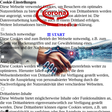
Cookie-Einstellungen
Diese Webseite verwendet Cookies, um Besuchern ein optimales
Nutzererlebnis zu bieten. Bestimmte Inhalte von Drittanbietern werden
nur angezeigt, wenn die entsprechende Option aktiviert ist. Die
Datenverarbeitung kann dann auch in einem Drittland erfolgen.
Weitere Informationen hierzu in der Datenschutzerklärung.
Technisch notwendige
START
Diese Cookies sind zum Betrieb der Webseite notwendig, z.B. zum
Schutz vor Hackerangriffen und zur Gewährleistung eines
konsistenten und der Nachfrage angepassten Erscheinungsbilds der
Seite.
Analytische
Diese Cookies werden verwendet, um das Nutzererlebnis weiter zu
optimieren. Hierunter fallen auch Statistiken, die dem
Webseitenbetreiber von Drittanbietern zur Verfügung gestellt werden,
sowie die Ausspielung von personalisierter Werbung durch die
Nachverfolgung der Nutzeraktivität über verschiedene Webseiten.
Drittanbieter-Inhalte
Diese Webseite bietet möglicherweise Inhalte oder Funktionalitäten an,
die von Drittanbietern eigenverantwortlich zur Verfügung gestellt
werden. Diese Drittanbieter können eigene Cookies setzen, z.B. um
die Nutzeraktivität zu verfolgen oder ihre Angebote zu personalisieren