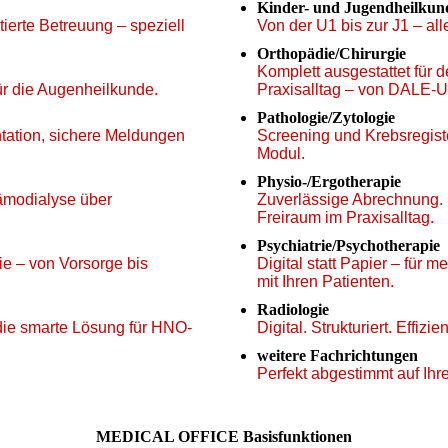
Kinder- und Jugendheilkun
tierte Betreuung – speziell
Von der U1 bis zur J1 – all
Orthopädie/Chirurgie
Komplett ausgestattet für 
 für die Augenheilkunde.
Praxisalltag – von DALE-
Pathologie/Zytologie
ntation, sichere Meldungen
Screening und Krebsregist
Modul.
Physio-/Ergotherapie
Hämodialyse über
Zuverlässige Abrechnung.
Freiraum im Praxisalltag.
Psychiatrie/Psychotherapie
ie – von Vorsorge bis
Digital statt Papier – für
mit Ihren Patienten.
Radiologie
 die smarte Lösung für HNO-
Digital. Strukturiert. Effizi
weitere Fachrichtungen
Perfekt abgestimmt auf Ih
MEDICAL OFFICE Basisfunktionen