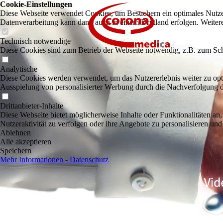
Cookie-Einstellungen
Diese Webseite verwendet Cookies, um Besuchern ein optimales Nutzerer
Datenverarbeitung kann dann auch in einem Drittland erfolgen. Weiter
Technisch notwendige
Diese Cookies sind zum Betrieb der Webseite notwendig, z.B. zum Sch
Analytische
Diese Cookies werden verwendet, um das Nutzererlebnis weiter zu optim
Ausspielung von personalisierter Werbung durch die Nachverfolgung de
Drittanbieter-Inhalte
Diese Webseite bietet möglicherweise Inhalte oder Funktionalitäten an,
Nutzeraktivität zu verfolgen oder ihre Angebote zu personalisieren und
Ablehnen
Alle akzeptieren
Speichern
Mehr Informationen - Datenschutz