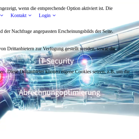
ezeigt, wenn die entsprechende Option aktiviert ist. Die
Kontakt
Login
d der Nachfrage angepassten Erscheinungsbilds der Seite.
on Drittanbietern zur Verfügung gestellt werden, sowie die
den. Diese Drittanbieter können eigene Cookies setzen, z.B. um die