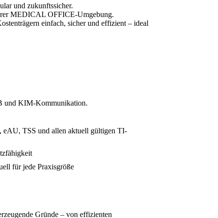
lar und zukunftssicher.
ng Ihrer MEDICAL OFFICE-Umgebung.
trägern einfach, sicher und effizient – ideal
, eEB und KIM-Kommunikation.
 eAU, TSS und allen aktuell gültigen TI-
zfähigkeit
ell für jede Praxisgröße
rzeugende Gründe – von effizienten