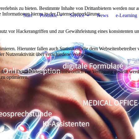
lebnis zu bieten. Bestimmte Inhalte von Drittanbietern werden nur ang
e Informationen hierzu in der Datenschutzerklärung.
Start
Produkte
Service
News
e-Learning
utz vor Hackerangriffen und zur Gewährleistung eines konsistenten un
ieren. Hierunter fallen auch Statistiken, die dem Webseitenbetreiber v
r Nutzeraktivität über verschiedene Webseiten.
 die von Drittanbietern eigenverantwortlich zur Verfügung gestellt wer
 zu optimieren.