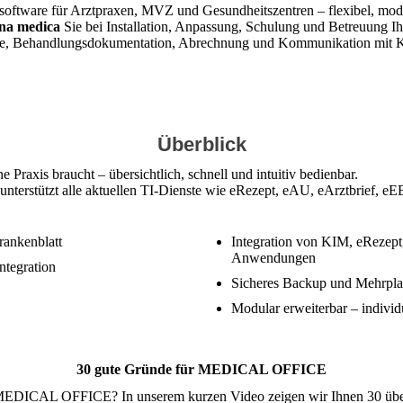
oftware für Arztpraxen, MVZ und Gesundheitszentren – flexibel, modu
na medica
Sie bei Installation, Anpassung, Schulung und Betreuu
Behandlungsdokumentation, Abrechnung und Kommunikation mit Kosten
Überblick
axis braucht – übersichtlich, schnell und intuitiv bedienbar.
nd unterstützt alle aktuellen TI-Dienste wie eRezept, eAU, eArztbrief
rankenblatt
Integration von KIM, eRezept,
Anwendungen
ntegration
Sicheres Backup und Mehrplat
Modular erweiterbar – individu
30 gute Gründe für MEDICAL OFFICE
r MEDICAL OFFICE? In unserem kurzen Video zeigen wir Ihnen 30 übe